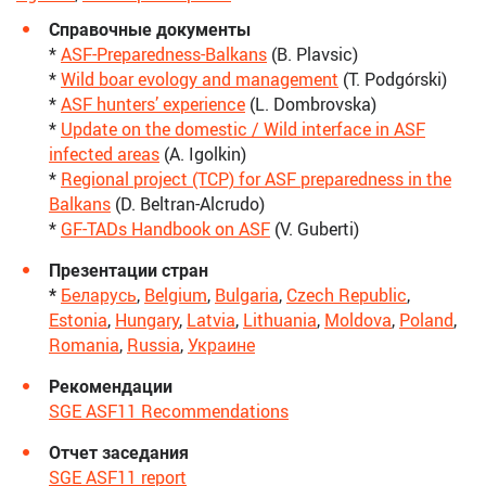
Справочные
документы
*
ASF-Preparedness-Balkans
(B. Plavsic)
*
Wild boar evology and management
(T. Podgórski)
*
ASF hunters’ experience
(L. Dombrovska)
*
Update on the domestic / Wild interface in ASF
infected areas
(A. Igolkin)
*
Regional project (TCP) for ASF preparedness in the
Balkans
(D. Beltran-Alcrudo)
*
GF-TADs Handbook on ASF
(V. Guberti)
Презентации
стран
*
Беларусь
,
Belgium
,
Bulgaria
,
Czech Republic
,
Estonia
,
Hungary
,
Latvia
,
Lithuania
,
Moldova
,
Poland
,
Romania
,
Russia
,
Украине
Рекомендации
SGE ASF11 Recommendations
Отчет заседания
SGE ASF11 report