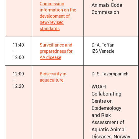
Commission
Animals Code
information on the
Commission
development of
new/revised
standards
11:40
Surveillance and
Dr A. Toffan
–
preparedness for
IZS Venezie
12:00
AA disease
12:00
Biosecurity in
Dr S. Tavornpanich
–
aquaculture
12:20
WOAH
Collaborating
Centre on
Epidemiology
and Risk
Assessment of
Aquatic Animal
Diseases, Norway