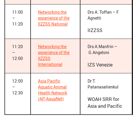
11:00
Networking the
Drs A. Toffan – F.
–
experience of the
Agnetti
11:20
IIZZSS National
IIZZSS
11:20
Networking the
Drs A.Manfrin –
–
experience of the
G.Angeloni
12:00
IIZZSS
International
IZS Venezie
12:00
Asia Pacific
Dr T.
–
Aquatic Animal
Patanasatienkul
12:30
Health Network
(AP-AquaNet)
WOAH SRR for
Asia and Pacific