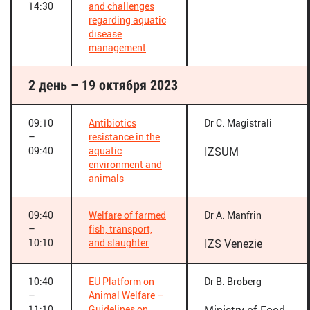
14:30
and challenges
regarding aquatic
disease
management
2 день – 19 октября 2023
09:10
Antibiotics
Dr C. Magistrali
–
resistance in the
09:40
aquatic
IZSUM
environment and
animals
09:40
Welfare of farmed
Dr A. Manfrin
–
fish, transport,
10:10
and slaughter
IZS Venezie
10:40
EU Platform on
Dr B. Broberg
–
Animal Welfare –
11:10
Guidelines on