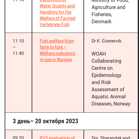
Ministry of Food,
Water Quality and
Agriculture and
Handling for the
Fisheries,
Welfare of Farmed
Denmark
Vertebrate Fish
11:10
Fish welfare from
Dr K. Gismervik
–
farm to fork –
11:40
Welfare indicators
WOAH
in use in Norway
Collaborating
Centre on
Epidemiology
and Risk
Assessment of
Aquatic Animal
Diseases, Norway
3 день– 20 октября 2023
09:20
PVS evaluation of
Drs. Sharandak and