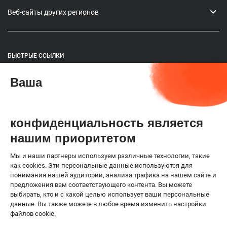
Веб-сайты других регионов
БЫСТРЫЕ ССЫЛКИ
Ваша
Предстоящие мероприятия
ГР-ТБЖ для Европы
конфиденциальность является
Наша платформа по благополучию животных по
нашим приоритетом
Европе
Мы и наши партнеры используем различные технологии, такие
Референтные центры ВОЗЖ
как cookies. Эти персональные данные используются для
понимания нашей аудитории, анализа трафика на нашем сайте и
предложения вам соответствующего контента. Вы можете
Соглашение ВТО по СФС
выбирать, кто и с какой целью использует ваши персональные
данные. Вы также можете в любое время изменить настройки
файлов cookie.
Официальное уведомление
Файлы cookie