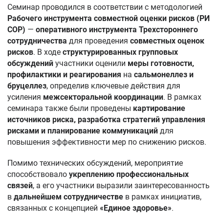
Семинар проводился в соответствии с методологией
Рабочего инструмента совместной оценки рисков (РИ
СОР)
—
оперативного инструмента Трехстороннего
сотрудничества
для проведения
совместных оценок
рисков
. В ходе
структурированных групповых
обсуждений
участники оценили
меры готовности,
профилактики и реагирования
на
сальмонеллез и
бруцеллез
, определив ключевые действия для
усиления
межсекторальной координации
. В рамках
семинара также были проведены
картирование
источников риска, разработка стратегий управления
рисками и планирование коммуникаций
для
повышения эффективности мер по снижению рисков.
Помимо технических обсуждений, мероприятие
способствовало
укреплению профессиональных
связей
, а его участники выразили заинтересованность
в
дальнейшем сотрудничестве
в рамках инициатив,
связанных с концепцией
«Единое здоровье»
.